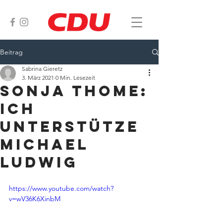
Beitrag
Sabrina Gieretz
3. März 2021
0 Min. Lesezeit
Sonja Thome:
Ich
unterstütze
Michael
Ludwig
https://www.youtube.com/watch?
v=wV36K6XinbM